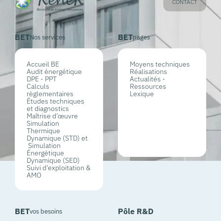
CONTACT
BET
BET
Nos services
pages
Accueil BE
Moyens techniques
Audit énergétique
Réalisations
DPE - PPT
Actualités -
Calculs
Ressources
règlementaires
Lexique
Études techniques
et diagnostics
Maîtrise d’œuvre
Simulation
Thermique
Dynamique (STD) et
Simulation
Énergétique
Dynamique (SED)
Suivi d’exploitation &
AMO
BET
Pôle R&D
vos besoins