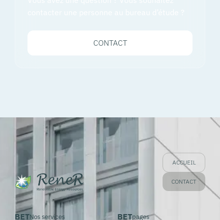
contacter une personne au bureau d’étude ?
CONTACT
ACCUEIL
CONTACT
BET
BET
Nos services
pages