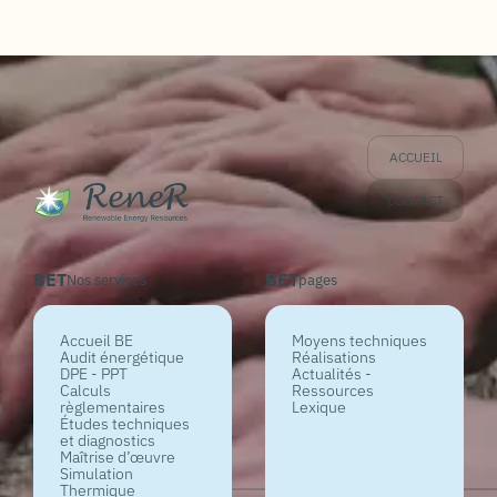
ACCUEIL
CONTACT
BET
BET
Nos services
pages
Accueil BE
Moyens techniques
Audit énergétique
Réalisations
DPE - PPT
Actualités -
Calculs
Ressources
règlementaires
Lexique
Études techniques
et diagnostics
Maîtrise d’œuvre
Simulation
Thermique