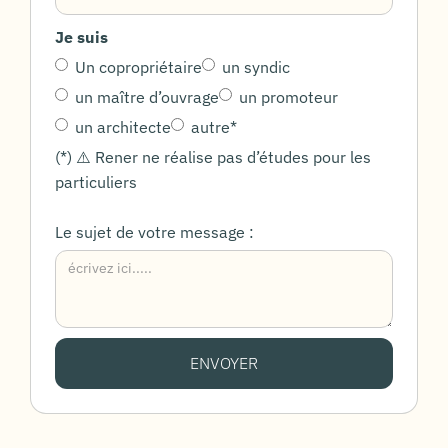
Je suis
Un copropriétaire
un syndic
un maître d’ouvrage
un promoteur
un architecte
autre*
(*) ⚠️ Rener ne réalise pas d’études pour les
particuliers
Le sujet de votre message :