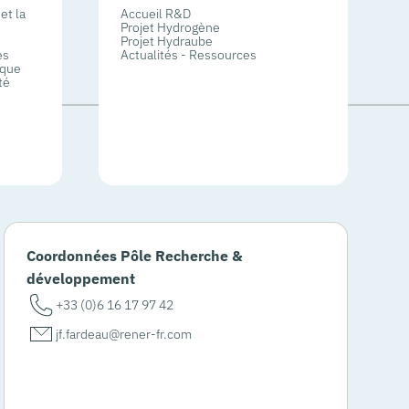
et la
Accueil R&D
Projet Hydrogène
Projet Hydraube
es
Actualités - Ressources
ique
té
Coordonnées Pôle Recherche &
développement
+33 (0)6 16 17 97 42
jf.fardeau@rener-fr.com