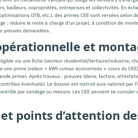
rs, bailleurs, copropriétés, entreprises et collectivités. En éch
 optimisations GTB, etc.), des primes CEE sont versées selon d
age : réduire le reste à charge d’un projet, à condition de mo
les preuves demandées.
 opérationnelle et monta
gible via une fiche (secteur résidentiel/tertiaire/industrie, ch
se une prime (valeur = kWh cumac économisés × cours du CEE). 
ande prime). Après travaux : preuves (devis, facture, attestati
ontrôles éventuels). Le dossier est instruit puis valorisé par l
r, contrôle par sondage ou mesure. Les CEE peuvent se cumuler 
 et points d’attention d