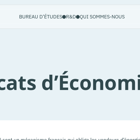
BUREAU D’ÉTUDES
R&D
QUI SOMMES-NOUS
icats d’Économ
 sont un mécanisme français qui oblige les vendeurs d’énergie 