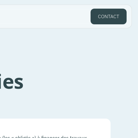
CONTACT
ies
(les « obligés ») à financer des travaux