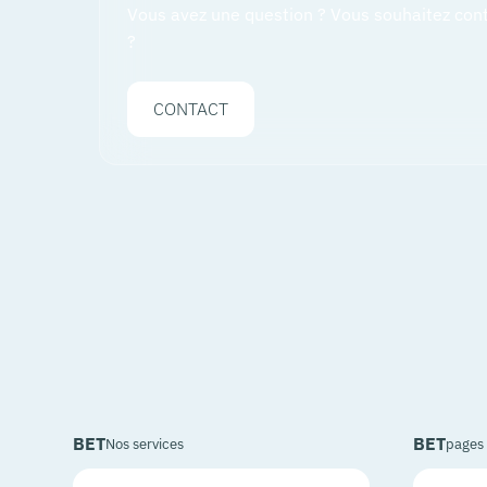
Vous avez une question ? Vous souhaitez con
?
CONTACT
BET
BET
Nos services
pages