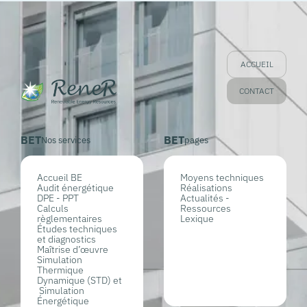
ACCUEIL
CONTACT
BET
BET
Nos services
pages
Accueil BE
Moyens techniques
Audit énergétique
Réalisations
DPE - PPT
Actualités -
Calculs
Ressources
règlementaires
Lexique
Études techniques
et diagnostics
Maîtrise d’œuvre
Simulation
Thermique
Dynamique (STD) et
Simulation
Énergétique