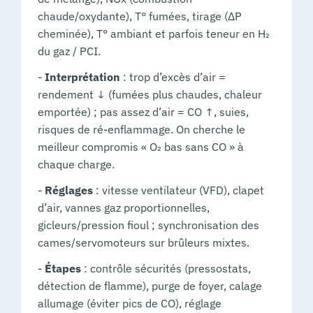
chaude/oxydante), T° fumées, tirage (ΔP
cheminée), T° ambiant et parfois teneur en H₂
du gaz / PCI.
-
Interprétation
: trop d’excès d’air =
rendement ↓ (fumées plus chaudes, chaleur
emportée) ; pas assez d’air = CO ↑, suies,
risques de ré-enflammage. On cherche le
meilleur compromis « O₂ bas sans CO » à
chaque charge.
-
Réglages
: vitesse ventilateur (VFD), clapet
d’air, vannes gaz proportionnelles,
gicleurs/pression fioul ; synchronisation des
cames/servomoteurs sur brûleurs mixtes.
-
Étapes
: contrôle sécurités (pressostats,
détection de flamme), purge de foyer, calage
allumage (éviter pics de CO), réglage