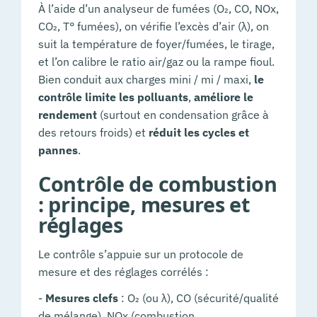
À l’aide d’un analyseur de fumées (O₂, CO, NOx,
CO₂, T° fumées), on vérifie l’excès d’air (λ), on
suit la température de foyer/fumées, le tirage,
et l’on calibre le ratio air/gaz ou la rampe fioul.
Bien conduit aux charges mini / mi / maxi,
le
contrôle limite les polluants
,
améliore le
rendement
(surtout en condensation grâce à
des retours froids) et
réduit les cycles et
pannes
.
Contrôle de combustion
: principe, mesures et
réglages
Le contrôle s’appuie sur un protocole de
mesure et des réglages corrélés :
-
Mesures clefs
: O₂ (ou λ), CO (sécurité/qualité
de mélange), NOx (combustion