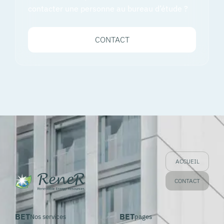
contacter une personne au bureau d’étude ?
CONTACT
ACCUEIL
CONTACT
BET
BET
Nos services
pages